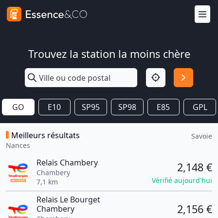
Trouvez la station la moins chère
GO
E10
SP95
SP98
E85
GPL
Meilleurs résultats
Savoie
Nances
Relais Chambery
2,148 €
Chambery
Vérifié aujourd'hui
7,1 km
Relais Le Bourget
2,156 €
Chambery