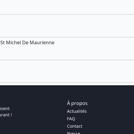
re St Michel De Maurienne
À propos
isent
Actualités
rant !
FAQ
Contact
Presse