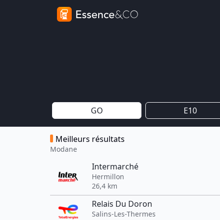
GO
E10
Meilleurs résultats
Modane
Intermarché
Hermillon
26,4 km
Relais Du Doron
Salins-Les-Thermes