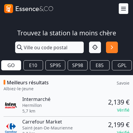
Trouvez la station la moins chère
GO
E10
SP95
SP98
E85
GPL
Meilleurs résultats
Savoie
Albiez-le-Jeune
Intermarché
2,139 €
Hermillon
Vérifié
5,7 km
Carrefour Market
2,199 €
Saint-Jean-De-Maurienne
Vérifié