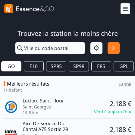
Trouvez la station la moins chère
GO
E10
SP95
SP98
E85
GPL
Meilleurs résultats
Cantal
Fridefont
Leclerc Saint Flour
2,188 €
Saint Georges
Vérifié aujourd'hui
14,3 km
Aire De Service Du
2,188 €
Cantal A75 Sortie 29