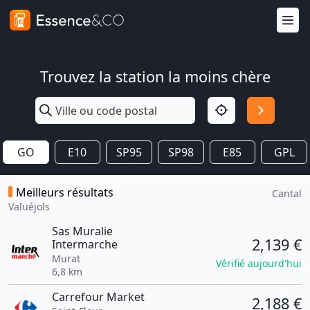
Trouvez la station la moins chère
GO
E10
SP95
SP98
E85
GPL
Meilleurs résultats
Cantal
Valuéjols
Sas Muralie
2,139 €
Intermarche
Murat
Vérifié aujourd'hui
6,8 km
Carrefour Market
2,188 €