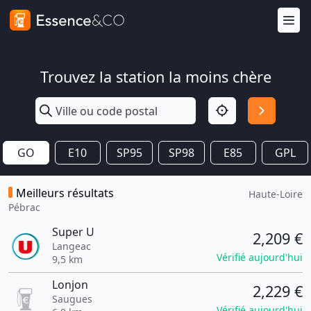
Trouvez la station la moins chère
GO
E10
SP95
SP98
E85
GPL
Meilleurs résultats
Haute-Loire
Pébrac
Super U
2,209 €
Langeac
Vérifié aujourd'hui
9,5 km
Lonjon
2,229 €
Saugues
Vérifié aujourd'hui