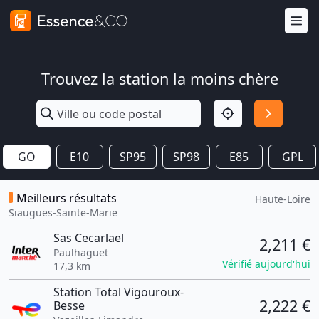
Trouvez la station la moins chère
GO
E10
SP95
SP98
E85
GPL
Meilleurs résultats
Haute-Loire
Siaugues-Sainte-Marie
Sas Cecarlael
2,211 €
Paulhaguet
Vérifié aujourd'hui
17,3 km
Station Total Vigouroux-
2,222 €
Besse