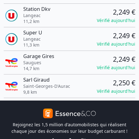
Station Dkv
2,249 €
Langeac
Vérifié aujourd'hui
11,2 km
Super U
2,249 €
Langeac
Vérifié aujourd'hui
11,3 km
Garage Gires
2,249 €
Saugues
Vérifié aujourd'hui
14,7 km
Sarl Giraud
2,250 €
Saint-Georges-D'Aurac
Vérifié aujourd'hui
9,8 km
Rejoignez les 1,5 million d'automobilistes qui réalisent
chaque jour des économies sur leur budget carburant !