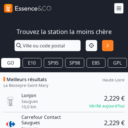
Trouvez la station la moins chère
GO
E10
SP95
SP98
E85
GPL
Meilleurs résultats
Haute-Loire
La Besseyre-Saint-Mary
Lonjon
2,229 €
Saugues
Vérifié aujourd'hui
10,0 km
Carrefour Contact
2,229 €
Saugues