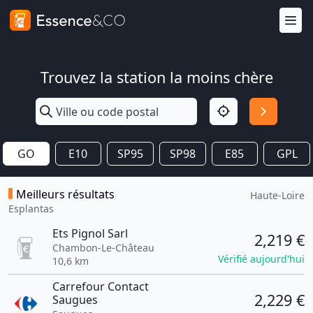
Trouvez la station la moins chère
GO
E10
SP95
SP98
E85
GPL
Meilleurs résultats
Haute-Loire
Esplantas
Ets Pignol Sarl
2,219 €
Chambon-Le-Château
Vérifié aujourd'hui
10,6 km
Carrefour Contact
2,229 €
Saugues