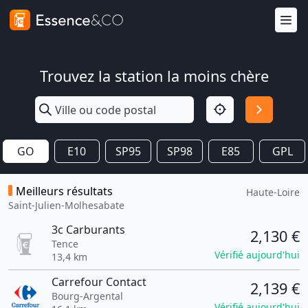
Trouvez la station la moins chère
GO
E10
SP95
SP98
E85
GPL
Meilleurs résultats
Haute-Loire
Saint-Julien-Molhesabate
3c Carburants
2,130 €
Tence
Vérifié aujourd'hui
13,4 km
Carrefour Contact
2,139 €
Bourg-Argental
Vérifié aujourd'hui