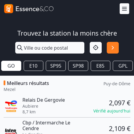
Trouvez la station la moins chère
GO
E10
SP95
SP98
E85
GPL
Meilleurs résultats
Puy-de-Dôme
Mezel
Relais De Gergovie
2,097 €
Aubiere
Vérifié aujourd'hui
8,7 km
Cbp / Intermarche Le
2,109 €
Cendre