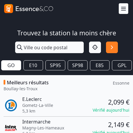
Trouvez la station la moins chère
GO
E10
SP95
SP98
E85
GPL
Meilleurs résultats
Essonne
Boullay-les-Troux
E.Leclerc
2,099 €
Gometz-La-Ville
Vérifié aujourd'hui
5,3 km
Intermarche
2,149 €
Magny-Les-Hameaux
Vérifié aujourd'hui