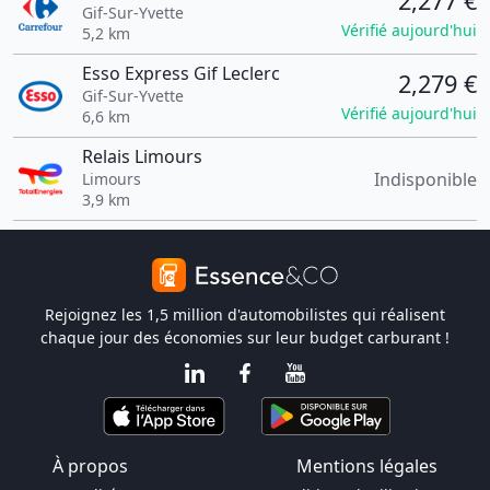
2,277 €
Gif-Sur-Yvette
Vérifié aujourd'hui
5,2 km
Esso Express Gif Leclerc
2,279 €
Gif-Sur-Yvette
Vérifié aujourd'hui
6,6 km
Relais Limours
Indisponible
Limours
3,9 km
Rejoignez les 1,5 million d'automobilistes qui réalisent
chaque jour des économies sur leur budget carburant !
À propos
Mentions légales