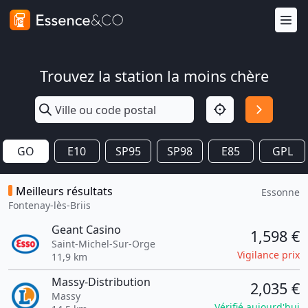
Trouvez la station la moins chère
GO
E10
SP95
SP98
E85
GPL
Meilleurs résultats
Essonne
Fontenay-lès-Briis
Geant Casino
1,598 €
Saint-Michel-Sur-Orge
Vigilance prix
11,9 km
Massy-Distribution
2,035 €
Massy
Vérifié aujourd'hui