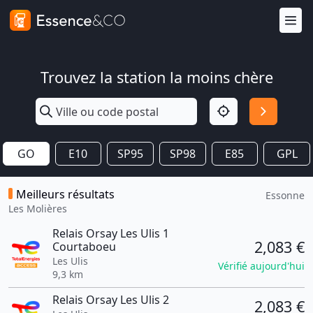
Trouvez la station la moins chère
GO
E10
SP95
SP98
E85
GPL
Meilleurs résultats
Essonne
Les Molières
Relais Orsay Les Ulis 1
2,083 €
Courtaboeu
Les Ulis
Vérifié aujourd'hui
9,3 km
Relais Orsay Les Ulis 2
2,083 €