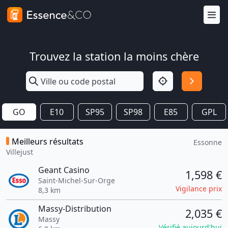
Trouvez la station la moins chère
GO
E10
SP95
SP98
E85
GPL
Meilleurs résultats
Essonne
Villejust
Geant Casino
1,598 €
Saint-Michel-Sur-Orge
Vigilance prix
8,3 km
Massy-Distribution
2,035 €
Massy
Vérifié aujourd'hui