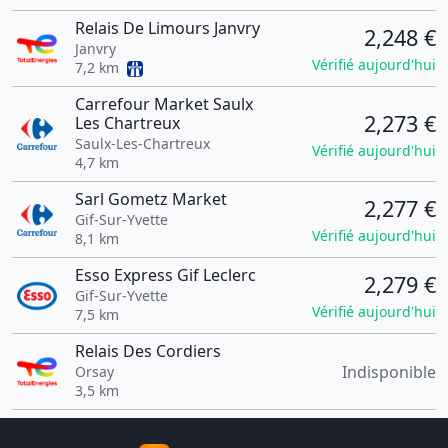
Relais De Limours Janvry
2,248 €
Janvry
Vérifié aujourd'hui
7,2 km
Carrefour Market Saulx
2,273 €
Les Chartreux
Saulx-Les-Chartreux
Vérifié aujourd'hui
4,7 km
Sarl Gometz Market
2,277 €
Gif-Sur-Yvette
Vérifié aujourd'hui
8,1 km
Esso Express Gif Leclerc
2,279 €
Gif-Sur-Yvette
Vérifié aujourd'hui
7,5 km
Relais Des Cordiers
Indisponible
Orsay
3,5 km