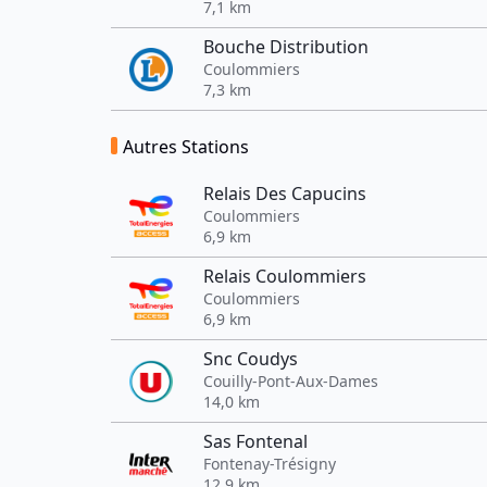
7,1 km
Bouche Distribution
Coulommiers
7,3 km
Autres Stations
Relais Des Capucins
Coulommiers
6,9 km
Relais Coulommiers
Coulommiers
6,9 km
Snc Coudys
Couilly-Pont-Aux-Dames
14,0 km
Sas Fontenal
Fontenay-Trésigny
12,9 km