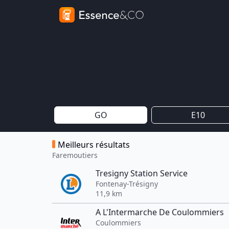
GO
E10
Meilleurs résultats
Faremoutiers
Tresigny Station Service
Fontenay-Trésigny
11,9 km
A L'Intermarche De Coulommiers
Coulommiers