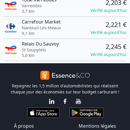
2,203 €
Varreddes
Vérifié aujourd'hui
3,7 km
Carrefour Market
2,221 €
Nanteuil-Lès-Meaux
Vérifié aujourd'hui
9,1 km
Relais Du Sauvoy
2,245 €
St Soupplets
Vérifié aujourd'hui
5,6 km
Rejoignez les 1,5 million d'automobilistes qui réalisent
chaque jour des économies sur leur budget carburant !
À propos
Mentions légales