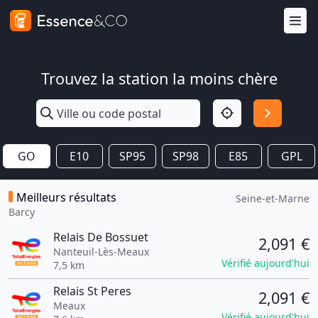
Trouvez la station la moins chère
GO
E10
SP95
SP98
E85
GPL
Meilleurs résultats
Seine-et-Marne
Barcy
Relais De Bossuet
2,091 €
Nanteuil-Lès-Meaux
Vérifié aujourd'hui
7,5 km
Relais St Peres
2,091 €
Meaux
Vérifié aujourd'hui