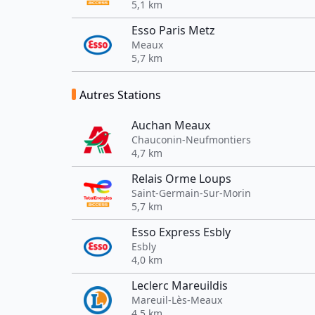
5,1 km
Esso Paris Metz
Meaux
5,7 km
Autres Stations
Auchan Meaux
Chauconin-Neufmontiers
4,7 km
Relais Orme Loups
Saint-Germain-Sur-Morin
5,7 km
Esso Express Esbly
Esbly
4,0 km
Leclerc Mareuildis
Mareuil-Lès-Meaux
4,5 km