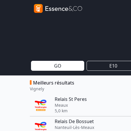
GO
E10
Meilleurs résultats
Vignely
Relais St Peres
Meaux
5,0 km
Relais De Bossuet
Nanteuil-Lès-Meaux