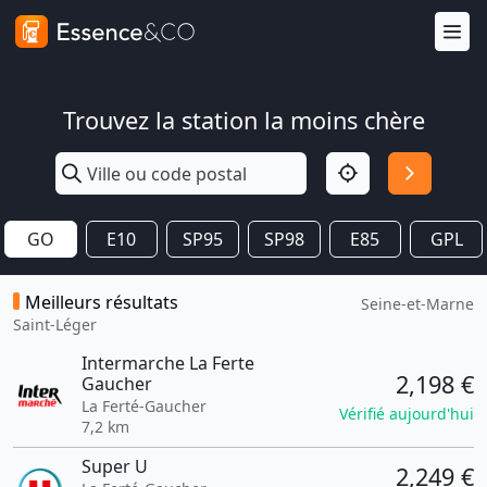
Trouvez la station la moins chère
GO
E10
SP95
SP98
E85
GPL
Meilleurs résultats
Seine-et-Marne
Saint-Léger
Intermarche La Ferte
2,198 €
Gaucher
La Ferté-Gaucher
Vérifié aujourd'hui
7,2 km
Super U
2,249 €