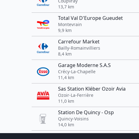
Coupvray
13,7 km
Total Val D'Europe Gueudet
Montevrain
9,9 km
Carrefour Market
Bailly-Romainvilliers
8,4 km
Garage Moderne S.A.S
Crécy-La-Chapelle
11,4 km
Sas Station Kléber Ozoir Avia
Ozoir-La-Ferrière
11,0 km
Station De Quincy - Osp
Quincy-Voisins
14,0 km