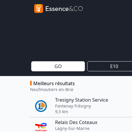
GO
E10
Meilleurs résultats
Neufmoutiers-en-Brie
Tresigny Station Service
Fontenay-Trésigny
9,5 km
Relais Des Coteaux
Lagny-Sur-Marne