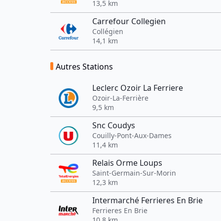
13,5 km
Carrefour Collegien
Collégien
14,1 km
Autres Stations
Leclerc Ozoir La Ferriere
Ozoir-La-Ferrière
9,5 km
Snc Coudys
Couilly-Pont-Aux-Dames
11,4 km
Relais Orme Loups
Saint-Germain-Sur-Morin
12,3 km
Intermarché Ferrieres En Brie
Ferrieres En Brie
10,8 km