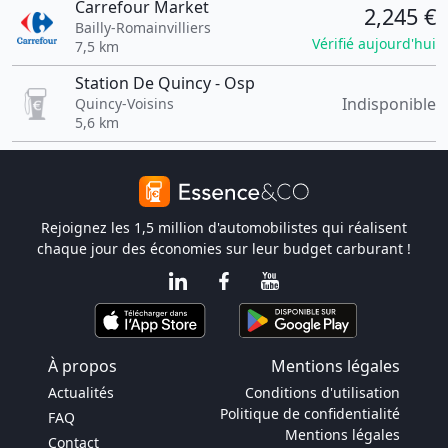
Carrefour Market
2,245 €
Bailly-Romainvilliers
Vérifié aujourd'hui
7,5 km
Station De Quincy - Osp
Indisponible
Quincy-Voisins
5,6 km
Rejoignez les 1,5 million d'automobilistes qui réalisent
chaque jour des économies sur leur budget carburant !
À propos
Mentions légales
Actualités
Conditions d'utilisation
Politique de confidentialité
FAQ
Mentions légales
Contact