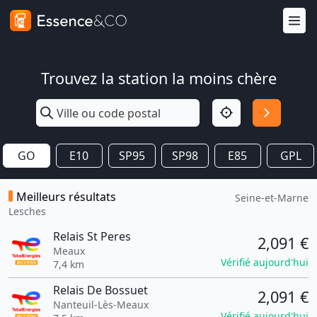
Trouvez la station la moins chère
GO
E10
SP95
SP98
E85
GPL
Meilleurs résultats
Seine-et-Marne
Lesches
Relais St Peres
2,091 €
Meaux
Vérifié aujourd'hui
7,4 km
Relais De Bossuet
2,091 €
Nanteuil-Lès-Meaux
Vérifié aujourd'hui