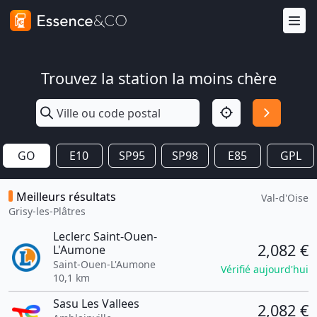
Trouvez la station la moins chère
GO
E10
SP95
SP98
E85
GPL
Meilleurs résultats
Val-d'Oise
Grisy-les-Plâtres
Leclerc Saint-Ouen-
2,082 €
L'Aumone
Saint-Ouen-L'Aumone
Vérifié aujourd'hui
10,1 km
Sasu Les Vallees
2,082 €