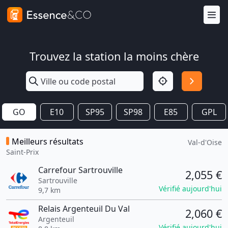
Trouvez la station la moins chère
GO
E10
SP95
SP98
E85
GPL
Meilleurs résultats
Val-d'Oise
Saint-Prix
Carrefour Sartrouville
2,055 €
Sartrouville
Vérifié aujourd'hui
9,7 km
Relais Argenteuil Du Val
2,060 €
Argenteuil
Vérifié aujourd'hui