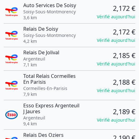
Auto Services De Soisy
2,172 €
Soisy-Sous-Montmorency
Vérifié aujourd'hui
3,6 km
Relais De Soisy
2,172 €
Soisy-Sous-Montmorency
Vérifié aujourd'hui
4,2 km
Relais De Jolival
2,185 €
Argenteuil
Vérifié aujourd'hui
7,1 km
Total Relais Cormeilles
2,188 €
En Parisis
Cormeilles-En-Parisis
Vérifié aujourd'hui
7,9 km
Esso Express Argenteuil
2,189 €
J Jaures
Argenteuil
Vérifié aujourd'hui
9,4 km
Relais Des Oziers
2,190 €