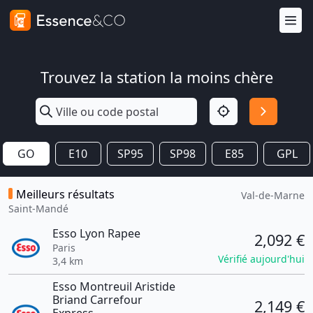
Trouvez la station la moins chère
GO
E10
SP95
SP98
E85
GPL
Meilleurs résultats
Val-de-Marne
Saint-Mandé
Esso Lyon Rapee
2,092 €
Paris
Vérifié aujourd'hui
3,4 km
Esso Montreuil Aristide
Briand Carrefour
2,149 €