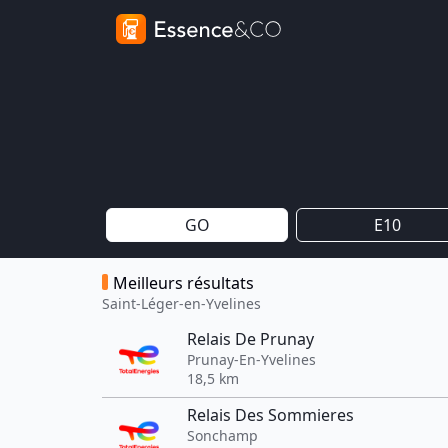
GO
E10
Meilleurs résultats
Saint-Léger-en-Yvelines
Relais De Prunay
Prunay-En-Yvelines
18,5 km
Relais Des Sommieres
Sonchamp