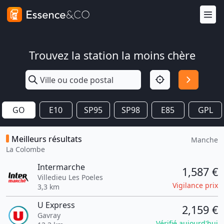
Trouvez la station la moins chère
GO
E10
SP95
SP98
E85
GPL
Meilleurs résultats
Manche
La Colombe
Intermarche
1,587 €
Villedieu Les Poeles
Vigilance prix
3,3 km
U Express
2,159 €
Gavray
Vérifié aujourd'hui