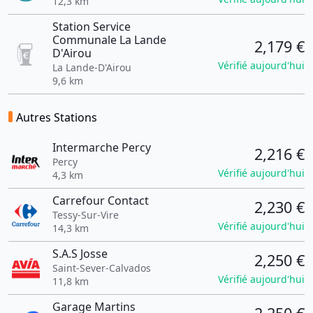
12,3 km
Station Service
Communale La Lande
2,179 €
D'Airou
Vérifié aujourd'hui
La Lande-D'Airou
9,6 km
Autres Stations
Intermarche Percy
2,216 €
Percy
Vérifié aujourd'hui
4,3 km
Carrefour Contact
2,230 €
Tessy-Sur-Vire
Vérifié aujourd'hui
14,3 km
S.A.S Josse
2,250 €
Saint-Sever-Calvados
Vérifié aujourd'hui
11,8 km
Garage Martins