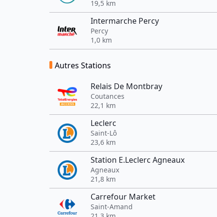
19,5 km
Intermarche Percy
Percy
1,0 km
Autres Stations
Relais De Montbray
Coutances
22,1 km
Leclerc
Saint-Lô
23,6 km
Station E.Leclerc Agneaux
Agneaux
21,8 km
Carrefour Market
Saint-Amand
21,3 km