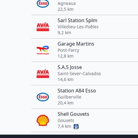
Agneaux
22,5 km
Sarl Station Splm
Villedieu-Les-Poêles
9,2 km
Garage Martins
Pont-Farcy
12,8 km
S.A.S Josse
Saint-Sever-Calvados
14,6 km
Station A84 Esso
Guilberville
20,4 km
Shell Gouvets
Gouvets
7,4 km