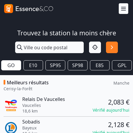
Trouvez la station la moins chère
GO
E10
SP95
SP98
E85
GPL
Meilleurs résultats
Manche
Cerisy-la-Forêt
Relais De Vaucelles
2,083 €
Vaucelles
Vérifié aujourd'hui
18,6 km
Sobadis
2,128 €
Bayeux
Vérifié aujourd'hui