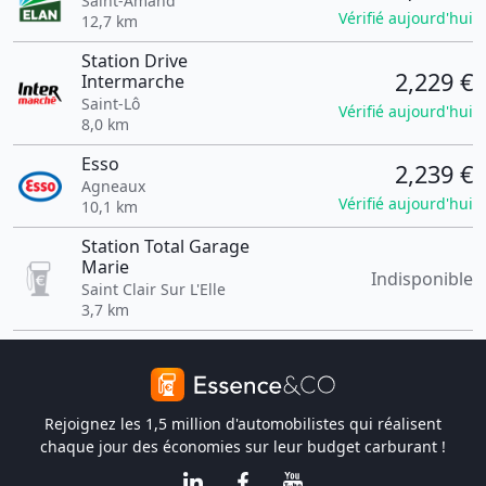
Saint-Amand
Vérifié aujourd'hui
12,7 km
Station Drive
2,229 €
Intermarche
Saint-Lô
Vérifié aujourd'hui
8,0 km
Esso
2,239 €
Agneaux
Vérifié aujourd'hui
10,1 km
Station Total Garage
Marie
Indisponible
Saint Clair Sur L'Elle
3,7 km
Rejoignez les 1,5 million d'automobilistes qui réalisent
chaque jour des économies sur leur budget carburant !