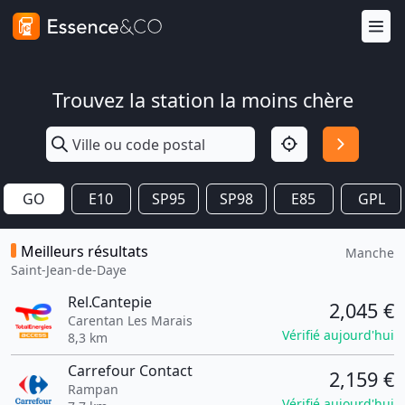
Trouvez la station la moins chère
GO
E10
SP95
SP98
E85
GPL
Meilleurs résultats
Manche
Saint-Jean-de-Daye
Rel.Cantepie
2,045 €
Carentan Les Marais
Vérifié aujourd'hui
8,3 km
Carrefour Contact
2,159 €
Rampan
Vérifié aujourd'hui