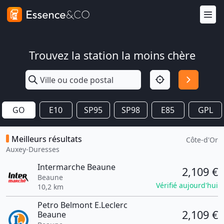
Trouvez la station la moins chère
GO
E10
SP95
SP98
E85
GPL
Meilleurs résultats
Côte-d'Or
Auxey-Duresses
Intermarche Beaune
2,109 €
Beaune
Vérifié aujourd'hui
10,2 km
Petro Belmont E.Leclerc
2,109 €
Beaune