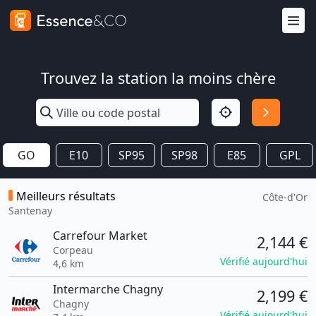
Trouvez la station la moins chère
GO
E10
SP95
SP98
E85
GPL
Meilleurs résultats
Côte-d'Or
Santenay
Carrefour Market
2,144 €
Corpeau
Vérifié aujourd'hui
4,6 km
Intermarche Chagny
2,199 €
Chagny
Vérifié aujourd'hui