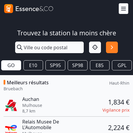
Trouvez la station la moins chère
GO
E10
SP95
SP98
E85
GPL
Meilleurs résultats
Haut-Rhin
Bruebach
Auchan
1,834 €
Mulhouse
Vigilance prix
8,7 km
Relais Musee De
2,224 €
L'Automobile