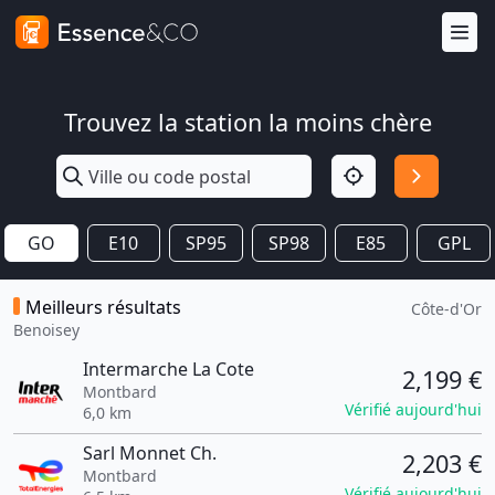
Trouvez la station la moins chère
GO
E10
SP95
SP98
E85
GPL
Meilleurs résultats
Côte-d'Or
Benoisey
Intermarche La Cote
2,199 €
Montbard
Vérifié aujourd'hui
6,0 km
Sarl Monnet Ch.
2,203 €
Montbard
Vérifié aujourd'hui