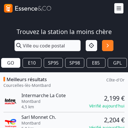
Trouvez la station la moins chère
GO
E10
SP95
SP98
E85
GPL
Meilleurs résultats
Côte-d'Or
Courcelles-lès-Montbard
Intermarche La Cote
2,199 €
Montbard
Vérifié aujourd'hui
4,5 km
Sarl Monnet Ch.
2,204 €
Montbard
Vérifié aujourd'hui