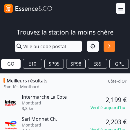
Trouvez la station la moins chère
GO
E10
SP95
SP98
E85
GPL
Meilleurs résultats
Côte-d'Or
Fain-lès-Montbard
Intermarche La Cote
2,199 €
Montbard
Vérifié aujourd'hui
3,8 km
Sarl Monnet Ch.
2,203 €
Montbard
Vérifié aujourd'hui