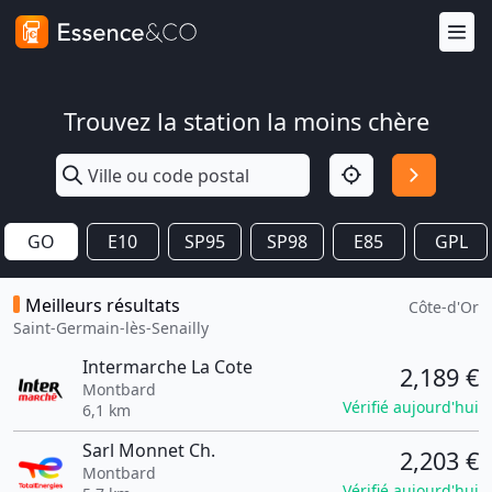
Trouvez la station la moins chère
GO
E10
SP95
SP98
E85
GPL
Meilleurs résultats
Côte-d'Or
Saint-Germain-lès-Senailly
Intermarche La Cote
2,189 €
Montbard
Vérifié aujourd'hui
6,1 km
Sarl Monnet Ch.
2,203 €
Montbard
Vérifié aujourd'hui