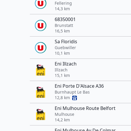
Fellering
14,3 km
68350001
Brunstatt
16,5 km
Sa Floridis
Guebwiller
10,1 km
Eni Illzach
Illzach
15,1 km
Eni Porte D'Alsace A36
Burnhaupt Le Bas
12,8 km
Eni Mulhouse Route Belfort
Mulhouse
14,2 km
Eni Mulhouse Av De Colmar