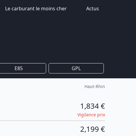
Le carburant le moins cher
Actus
E85
GPL
Haut-Rhin
1,834 €
Vigilance prix
2,199 €