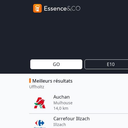
GO
E10
Meilleurs résultats
Uffholtz
Auchan
Mulhouse
14,0 km
Carrefour Illzach
Illzach