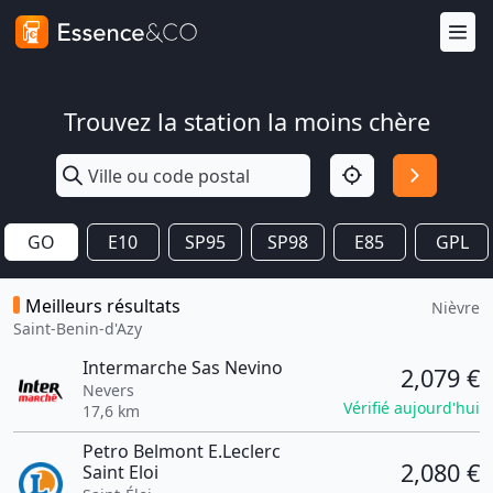
Trouvez la station la moins chère
GO
E10
SP95
SP98
E85
GPL
Meilleurs résultats
Nièvre
Saint-Benin-d'Azy
Intermarche Sas Nevino
2,079 €
Nevers
Vérifié aujourd'hui
17,6 km
Petro Belmont E.Leclerc
2,080 €
Saint Eloi