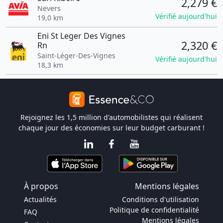
2,279 €
Nevers
Vérifié aujourd'hui
19,0 km
Eni St Leger Des Vignes
2,320 €
Rn
Saint-Léger-Des-Vignes
Vérifié aujourd'hui
18,3 km
Rejoignez les 1,5 million d'automobilistes qui réalisent
chaque jour des économies sur leur budget carburant !
À propos
Mentions légales
Actualités
Conditions d'utilisation
Politique de confidentialité
FAQ
Mentions légales