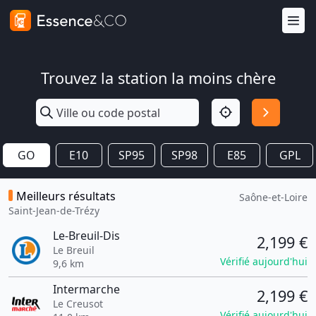
Trouvez la station la moins chère
GO
E10
SP95
SP98
E85
GPL
Meilleurs résultats
Saône-et-Loire
Saint-Jean-de-Trézy
Le-Breuil-Dis
2,199 €
Le Breuil
Vérifié aujourd'hui
9,6 km
Intermarche
2,199 €
Le Creusot
Vérifié aujourd'hui