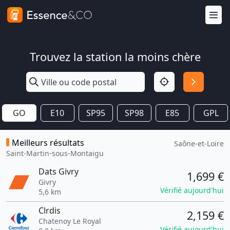
Trouvez la station la moins chère
GO
E10
SP95
SP98
E85
GPL
Meilleurs résultats
Saône-et-Loire
Saint-Martin-sous-Montaigu
Dats Givry
1,699 €
Givry
Vérifié aujourd'hui
5,6 km
Clrdis
2,159 €
Chatenoy Le Royal
Vérifié aujourd'hui