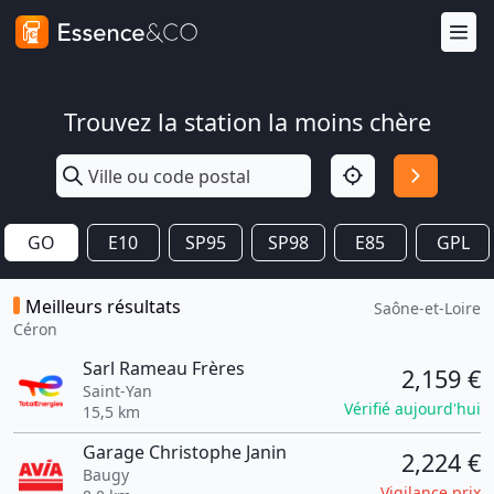
Trouvez la station la moins chère
GO
E10
SP95
SP98
E85
GPL
Meilleurs résultats
Saône-et-Loire
Céron
Sarl Rameau Frères
2,159 €
Saint-Yan
Vérifié aujourd'hui
15,5 km
Garage Christophe Janin
2,224 €
Baugy
Vigilance prix