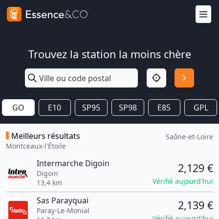
Trouvez la station la moins chère
GO
E10
SP95
SP98
E85
GPL
Meilleurs résultats
Saône-et-Loire
Montceaux-l'Étoile
Intermarche Digoin
2,129 €
Digoin
Vérifié aujourd'hui
13,4 km
Sas Parayquai
2,139 €
Paray-Le-Monial
Vérifié aujourd'hui