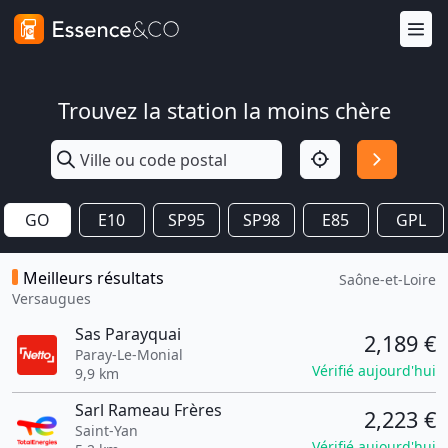
Trouvez la station la moins chère
GO
E10
SP95
SP98
E85
GPL
Meilleurs résultats
Saône-et-Loire
Versaugues
Sas Parayquai
2,189 €
Paray-Le-Monial
Vérifié aujourd'hui
9,9 km
Sarl Rameau Frères
2,223 €
Saint-Yan
Vérifié aujourd'hui