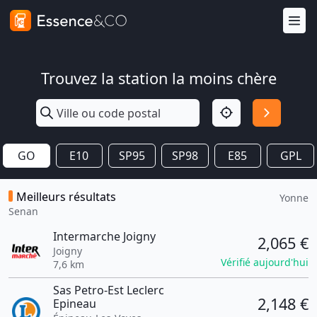
Trouvez la station la moins chère
GO
E10
SP95
SP98
E85
GPL
Meilleurs résultats
Yonne
Senan
Intermarche Joigny
2,065 €
Joigny
Vérifié aujourd'hui
7,6 km
Sas Petro-Est Leclerc
2,148 €
Epineau