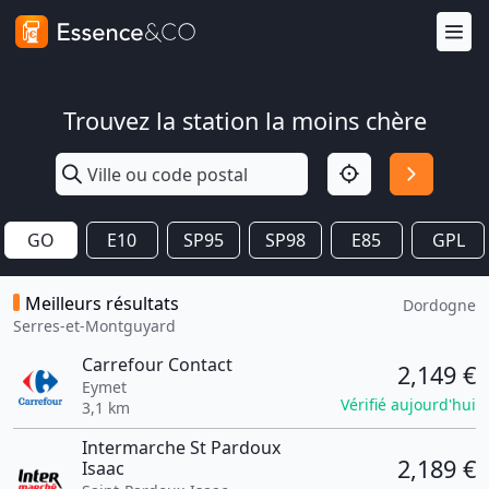
Trouvez la station la moins chère
GO
E10
SP95
SP98
E85
GPL
Meilleurs résultats
Dordogne
Serres-et-Montguyard
Carrefour Contact
2,149 €
Eymet
Vérifié aujourd'hui
3,1 km
Intermarche St Pardoux
2,189 €
Isaac