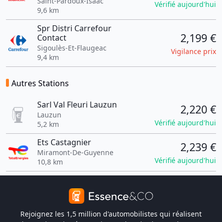
Saint-Pardoux-Isaac
Vérifié aujourd'hui
9,6 km
Spr Distri Carrefour
2,199 €
Contact
Sigoulès-Et-Flaugeac
Vigilance prix
9,4 km
Autres Stations
Sarl Val Fleuri Lauzun
2,220 €
Lauzun
Vérifié aujourd'hui
5,2 km
Ets Castagnier
2,239 €
Miramont-De-Guyenne
Vérifié aujourd'hui
10,8 km
Rejoignez les 1,5 million d'automobilistes qui réalisent