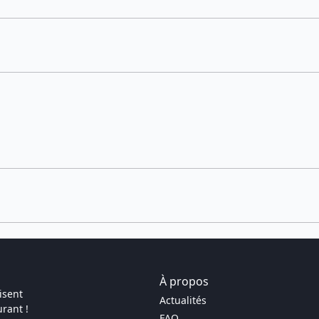
À propos
isent
Actualités
rant !
FAQ