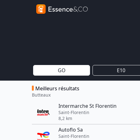
GO
E10
Meilleurs résultats
Butteaux
Intermarche St Florentin
Saint-Florentin
8,2 km
Autoflo Sa
Saint-Florentin