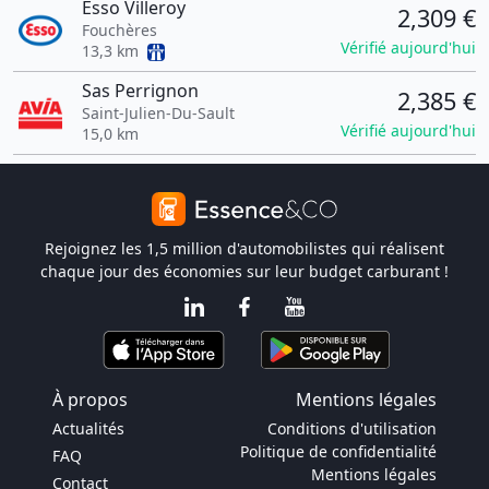
Esso Villeroy
2,309 €
Fouchères
Vérifié aujourd'hui
13,3 km
Sas Perrignon
2,385 €
Saint-Julien-Du-Sault
Vérifié aujourd'hui
15,0 km
Rejoignez les 1,5 million d'automobilistes qui réalisent
chaque jour des économies sur leur budget carburant !
À propos
Mentions légales
Actualités
Conditions d'utilisation
Politique de confidentialité
FAQ
Mentions légales
Contact