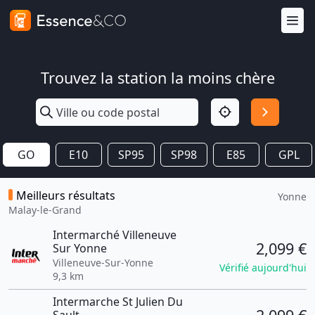
Trouvez la station la moins chère
GO
E10
SP95
SP98
E85
GPL
Meilleurs résultats
Yonne
Malay-le-Grand
Intermarché Villeneuve
2,099 €
Sur Yonne
Villeneuve-Sur-Yonne
Vérifié aujourd'hui
9,3 km
Intermarche St Julien Du