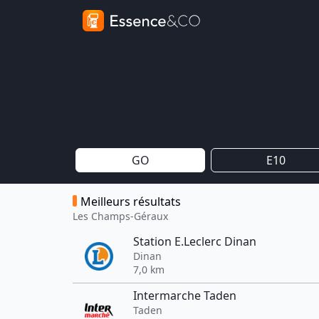
GO
E10
Meilleurs résultats
Les Champs-Géraux
Station E.Leclerc Dinan
Dinan
7,0 km
Intermarche Taden
Taden