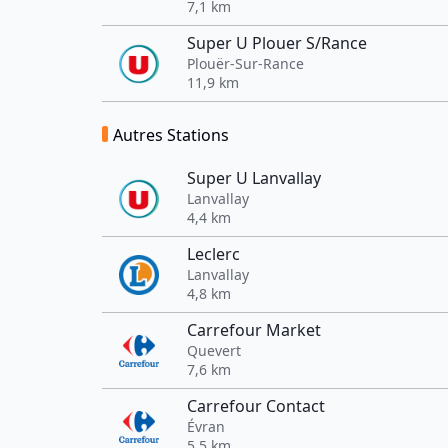
7,1 km
Super U Plouer S/Rance
Plouër-Sur-Rance
11,9 km
Autres Stations
Super U Lanvallay
Lanvallay
4,4 km
Leclerc
Lanvallay
4,8 km
Carrefour Market
Quevert
7,6 km
Carrefour Contact
Évran
5,5 km