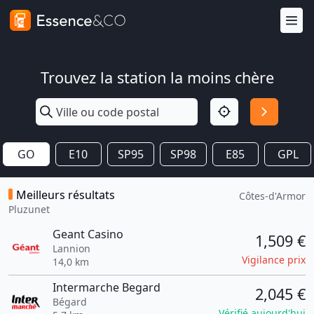
Trouvez la station la moins chère
GO
E10
SP95
SP98
E85
GPL
Meilleurs résultats
Côtes-d'Armor
Pluzunet
Geant Casino
1,509 €
Lannion
Vigilance prix
14,0 km
Intermarche Begard
2,045 €
Bégard
Vérifié aujourd'hui